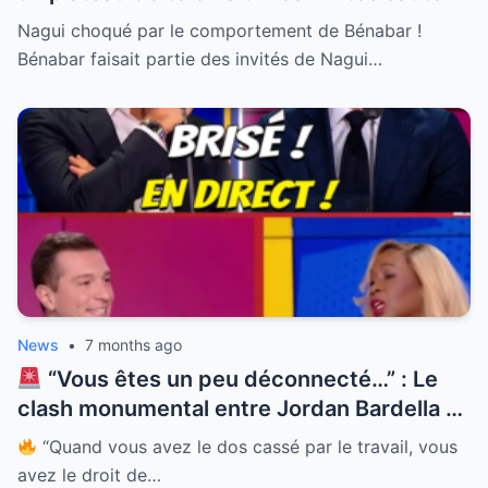
parfois sans prévenir. Nagui a été
Nagui choqué par le comportement de Bénabar !
littéralement scotché par l’attitude
Bénabar faisait partie des invités de Nagui…
ingérable de son ami Bénabar lors de leur
dernière rencontre télévisuelle. Entre
révélations gênantes et comportement
dissipé le chanteur n’a épargné personne
et surtout pas l’animateur qui a eu bien du
mal à reprendre le fil de son émission. Une
séquence culte qui prouve que l’amitié
entre stars peut être explosive et pleine
de surprises inattendues.
News
•
7 months ago
“Vous êtes un peu déconnecté…” : Le
clash monumental entre Jordan Bardella et
l’avocat Charles Consigny !
Ce dernier a
“Quand vous avez le dos cassé par le travail, vous
tenté de donner une leçon de “réalité” au
avez le droit de…