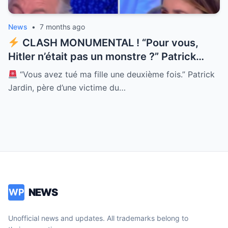
du clash intégral est en commentaire.
News
•
7 months ago
CLASH MONUMENTAL ! “Pour vous,
Hitler n’était pas un monstre ?” Patrick
Jardin pousse Gilles Verdez dans ses
“Vous avez tué ma fille une deuxième fois.” Patrick
derniers retranchements. Alors que
Jardin, père d’une victime du…
Verdez tente de défendre une position
philosophique sur l’humanité des
criminels, la réalité de la douleur d’un père
balaye tout sur son passage. Entre
compassion et désaccord profond sur
l’islam et le terrorisme, Cyril Hanouna et
Marco Mouly tentent de calmer le jeu. Un
NEWS
WP
débat explosif qui divise la France. La
vidéo complète en commentaire !
Unofficial news and updates. All trademarks belong to