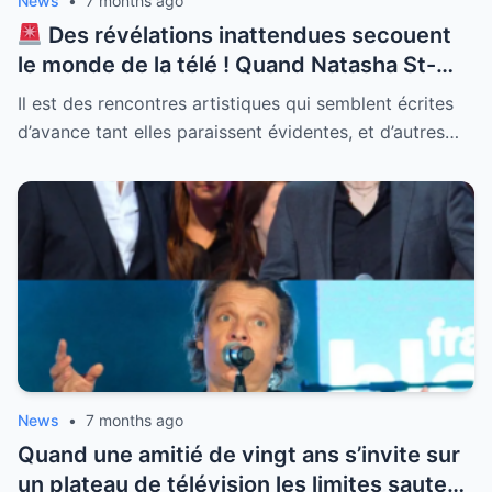
News
•
7 months ago
Des révélations inattendues secouent
le monde de la télé ! Quand Natasha St-
Pier débarque sur le plateau de Jean-Luc
Il est des rencontres artistiques qui semblent écrites
Reichmann l’alchimie est immédiate mais
d’avance tant elles paraissent évidentes, et d’autres…
une présence change toute la donne.
“Lorsque l’épouse est dans les parages…”
cette petite phrase en dit long sur
l’ambiance réelle qui régnait lors du
tournage. Entre complicité affichée et
surveillance discrète découvrez comment
la femme de l’animateur a influencé leur
relation et ce qui s’est vraiment passé une
fois les caméras éteintes. La vérité sur ce
trio surprenant est enfin dévoilée.
News
•
7 months ago
Quand une amitié de vingt ans s’invite sur
un plateau de télévision les limites sautent