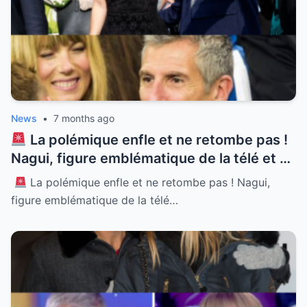
News
•
7 months ago
La polémique enfle et ne retombe pas !
Nagui, figure emblématique de la télé et né
à Alexandrie, se retrouve au cœur d’une
La polémique enfle et ne retombe pas ! Nagui,
tempête médiatique sans précédent.
figure emblématique de la télé…
Accusé de propos racistes en pleine
émission, l’animateur tombe des nues et
tente de justifier ce qu’il qualifie de simple
humour. Mais cette défense passe mal
auprès de nombreux internautes choqués.
Comment celui qui a souffert de