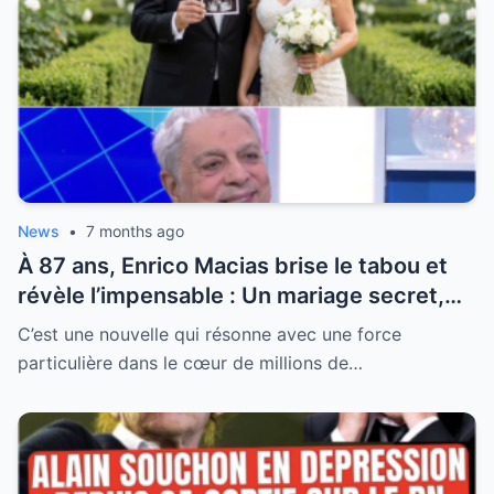
News
•
7 months ago
À 87 ans, Enrico Macias brise le tabou et
révèle l’impensable : Un mariage secret,
une promesse éternelle et la vérité sur sa
C’est une nouvelle qui résonne avec une force
nouvelle vie
particulière dans le cœur de millions de…