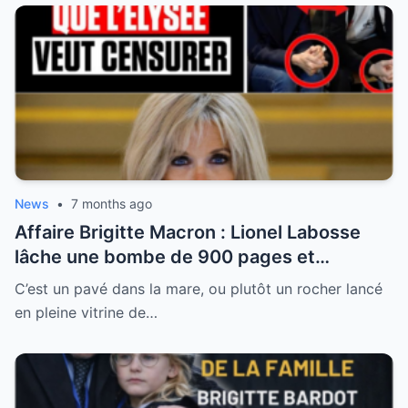
News
•
7 months ago
Affaire Brigitte Macron : Lionel Labosse
lâche une bombe de 900 pages et
dénonce “l’omerta d’État” sur le plus grand
C’est un pavé dans la mare, ou plutôt un rocher lancé
tabou de la Ve République
en pleine vitrine de…