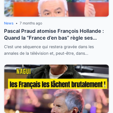
News
•
7 months ago
Pascal Praud atomise François Hollande :
Quand la “France d’en bas” règle ses
comptes avec l’arrogance d’une élite faillie
C’est une séquence qui restera gravée dans les
annales de la télévision et, peut-être, dans…