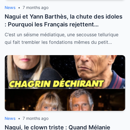
News
•
7 months ago
Nagui et Yann Barthès, la chute des idoles
: Pourquoi les Français rejettent
massivement les “donneurs de leçons” de
C’est un séisme médiatique, une secousse tellurique
la télévision
qui fait trembler les fondations mêmes du petit…
News
•
7 months ago
Nagui, le clown triste : Quand Mélanie