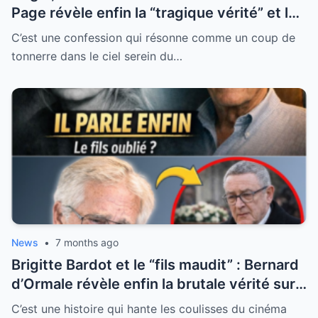
Page révèle enfin la “tragique vérité” et les
blessures secrètes de l’animateur préféré
C’est une confession qui résonne comme un coup de
des Français
tonnerre dans le ciel serein du…
News
•
7 months ago
Brigitte Bardot et le “fils maudit” : Bernard
d’Ormale révèle enfin la brutale vérité sur
une maternité sacrifiée
C’est une histoire qui hante les coulisses du cinéma